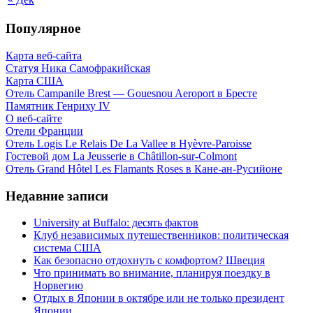
Популярное
Карта веб-сайта
Статуя Ника Самофракийская
Карта США
Отель Campanile Brest — Gouesnou Aeroport в Бресте
Памятник Генриху IV
О веб-сайте
Отели Франции
Отель Logis Le Relais De La Vallee в Hyèvre-Paroisse
Гостевой дом La Jeusserie в Châtillon-sur-Colmont
Отель Grand Hôtel Les Flamants Roses в Кане-ан-Русийоне
Недавние записи
University at Buffalo: десять фактов
Клуб независимых путешественников: политическая
система США
Как безопасно отдохнуть с комфортом? Швеция
Что принимать во внимание, планируя поездку в
Норвегию
Отдых в Японии в октябре или не только президент
Японии