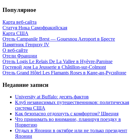
Популярное
Карта веб-сайта
Статуя Ника Самофракийская
Карта США
Отель Campanile Brest — Gouesnou Aeroport в Бресте
Памятник Генриху IV
О веб-сайте
Отели Франции
Отель Logis Le Relais De La Vallee в Hyèvre-Paroisse
Гостевой дом La Jeusserie в Châtillon-sur-Colmont
Отель Grand Hôtel Les Flamants Roses в Кане-ан-Русийоне
Недавние записи
University at Buffalo: десять фактов
Клуб независимых путешественников: политическая
система США
Как безопасно отдохнуть с комфортом? Швеция
Что принимать во внимание, планируя поездку в
Норвегию
Отдых в Японии в октябре или не только президент
Японии