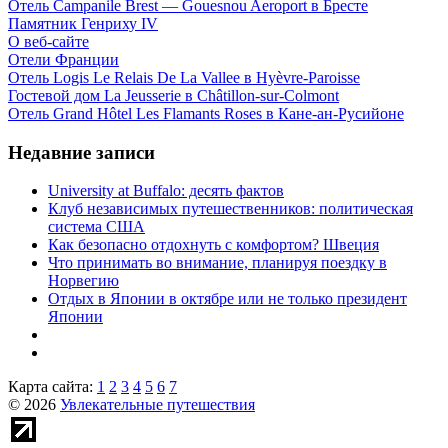
Отель Campanile Brest — Gouesnou Aeroport в Бресте
Памятник Генриху IV
О веб-сайте
Отели Франции
Отель Logis Le Relais De La Vallee в Hyèvre-Paroisse
Гостевой дом La Jeusserie в Châtillon-sur-Colmont
Отель Grand Hôtel Les Flamants Roses в Кане-ан-Русийоне
Недавние записи
University at Buffalo: десять фактов
Клуб независимых путешественников: политическая
система США
Как безопасно отдохнуть с комфортом? Швеция
Что принимать во внимание, планируя поездку в
Норвегию
Отдых в Японии в октябре или не только президент
Японии
Карта сайта:
1
2
3
4
5
6
7
© 2026
Увлекательные путешествия