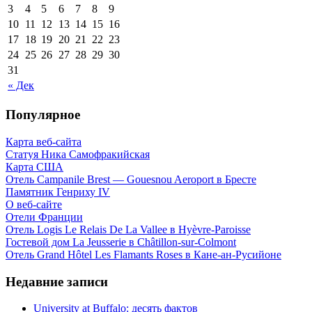
3
4
5
6
7
8
9
10
11
12
13
14
15
16
17
18
19
20
21
22
23
24
25
26
27
28
29
30
31
« Дек
Популярное
Карта веб-сайта
Статуя Ника Самофракийская
Карта США
Отель Campanile Brest — Gouesnou Aeroport в Бресте
Памятник Генриху IV
О веб-сайте
Отели Франции
Отель Logis Le Relais De La Vallee в Hyèvre-Paroisse
Гостевой дом La Jeusserie в Châtillon-sur-Colmont
Отель Grand Hôtel Les Flamants Roses в Кане-ан-Русийоне
Недавние записи
University at Buffalo: десять фактов