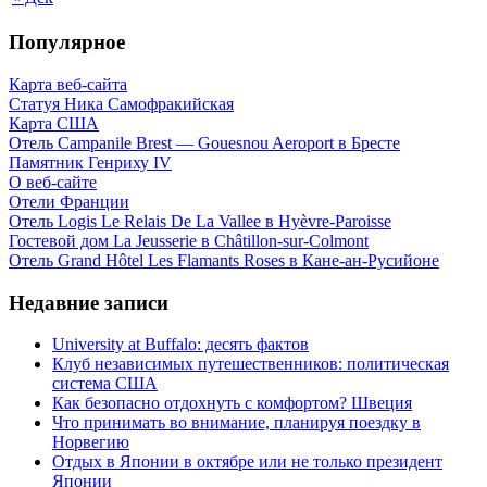
Популярное
Карта веб-сайта
Статуя Ника Самофракийская
Карта США
Отель Campanile Brest — Gouesnou Aeroport в Бресте
Памятник Генриху IV
О веб-сайте
Отели Франции
Отель Logis Le Relais De La Vallee в Hyèvre-Paroisse
Гостевой дом La Jeusserie в Châtillon-sur-Colmont
Отель Grand Hôtel Les Flamants Roses в Кане-ан-Русийоне
Недавние записи
University at Buffalo: десять фактов
Клуб независимых путешественников: политическая
система США
Как безопасно отдохнуть с комфортом? Швеция
Что принимать во внимание, планируя поездку в
Норвегию
Отдых в Японии в октябре или не только президент
Японии