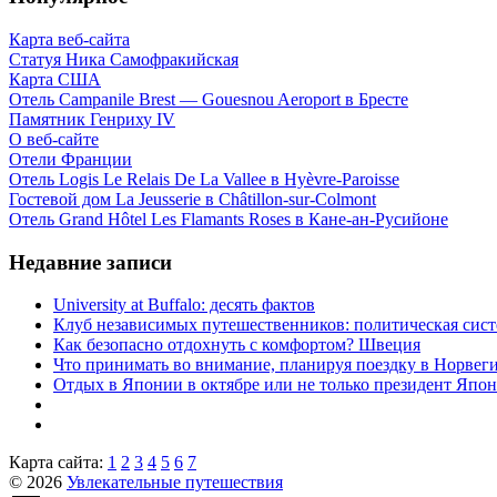
Карта веб-сайта
Статуя Ника Самофракийская
Карта США
Отель Campanile Brest — Gouesnou Aeroport в Бресте
Памятник Генриху IV
О веб-сайте
Отели Франции
Отель Logis Le Relais De La Vallee в Hyèvre-Paroisse
Гостевой дом La Jeusserie в Châtillon-sur-Colmont
Отель Grand Hôtel Les Flamants Roses в Кане-ан-Русийоне
Недавние записи
University at Buffalo: десять фактов
Клуб независимых путешественников: политическая си
Как безопасно отдохнуть с комфортом? Швеция
Что принимать во внимание, планируя поездку в Норвег
Отдых в Японии в октябре или не только президент Япо
Карта сайта:
1
2
3
4
5
6
7
© 2026
Увлекательные путешествия