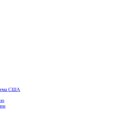
стема США
ию
нии