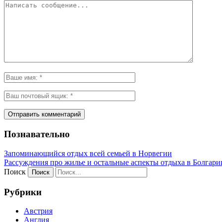
Познавательно
Запоминающийся отдых всей семьей в Норвегии
Рассуждения про жилье и остальные аспекты отдыха в Болгари
Поиск
Рубрики
Австрия
Англия