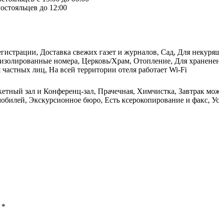
остояльцев до 12:00
егистрации, Доставка свежих газет и журналов, Сад, Для некурящ
укоизолированные номера, Церковь/Храм, Отопление, Для хранене
частных лиц, На всей территории отеля работает Wi-Fi
кетный зал и Конференц-зал, Прачечная, Химчистка, Завтрак мо
обилей, Экскурсионное бюро, Есть ксерокопирование и факс, Ус
ы
*