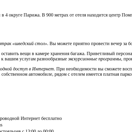
в 4 округе Парижа. В 900 метрах от отеля находится центр Пом
втрак «шведский стол»
. Вы можете приятно провести вечер за б
е оставить вещи в камере хранения багажа. Приветливый персон
 к вашим услугам разнообразные
экскурсионные программы
, про
водной доступ в Интернет
. При необходимости вы сможете восп
а собственном автомобиле, рядом с отелем имеется платная парко
спроводной Интернет бесплатно
us
стояльцев с 13:00 до 00:00