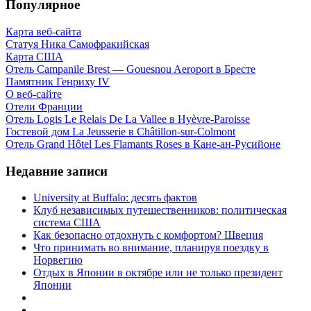
Популярное
Карта веб-сайта
Статуя Ника Самофракийская
Карта США
Отель Campanile Brest — Gouesnou Aeroport в Бресте
Памятник Генриху IV
О веб-сайте
Отели Франции
Отель Logis Le Relais De La Vallee в Hyèvre-Paroisse
Гостевой дом La Jeusserie в Châtillon-sur-Colmont
Отель Grand Hôtel Les Flamants Roses в Кане-ан-Русийоне
Недавние записи
University at Buffalo: десять фактов
Клуб независимых путешественников: политическая
система США
Как безопасно отдохнуть с комфортом? Швеция
Что принимать во внимание, планируя поездку в
Норвегию
Отдых в Японии в октябре или не только президент
Японии