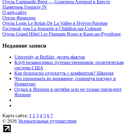
Отель Campanile Brest — Gouesnou Aeroport в Бресте
Памятник Генриху IV
О веб-сайте
Отели Франции
Отель Logis Le Relais De La Vallee в Hyèvre-Paroisse
Гостевой дом La Jeusserie в Châtillon-sur-Colmont
Отель Grand Hôtel Les Flamants Roses в Кане-ан-Русийоне
Недавние записи
University at Buffalo: десять фактов
Клуб независимых путешественников: политическая
система США
Как безопасно отдохнуть с комфортом? Швеция
Что принимать во внимание, планируя поездку в
Норвегию
Отдых в Японии в октябре или не только президент
Японии
Карта сайта:
1
2
3
4
5
6
7
© 2026
Увлекательные путешествия