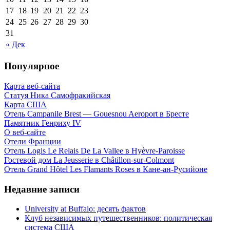
17
18
19
20
21
22
23
24
25
26
27
28
29
30
31
« Дек
Популярное
Карта веб-сайта
Статуя Ника Самофракийская
Карта США
Отель Campanile Brest — Gouesnou Aeroport в Бресте
Памятник Генриху IV
О веб-сайте
Отели Франции
Отель Logis Le Relais De La Vallee в Hyèvre-Paroisse
Гостевой дом La Jeusserie в Châtillon-sur-Colmont
Отель Grand Hôtel Les Flamants Roses в Кане-ан-Русийоне
Недавние записи
University at Buffalo: десять фактов
Клуб независимых путешественников: политическая
система США