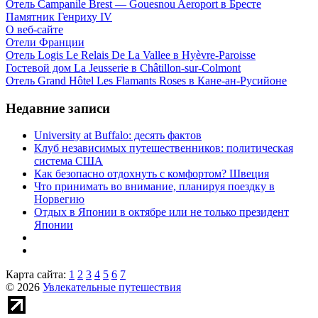
Отель Campanile Brest — Gouesnou Aeroport в Бресте
Памятник Генриху IV
О веб-сайте
Отели Франции
Отель Logis Le Relais De La Vallee в Hyèvre-Paroisse
Гостевой дом La Jeusserie в Châtillon-sur-Colmont
Отель Grand Hôtel Les Flamants Roses в Кане-ан-Русийоне
Недавние записи
University at Buffalo: десять фактов
Клуб независимых путешественников: политическая
система США
Как безопасно отдохнуть с комфортом? Швеция
Что принимать во внимание, планируя поездку в
Норвегию
Отдых в Японии в октябре или не только президент
Японии
Карта сайта:
1
2
3
4
5
6
7
© 2026
Увлекательные путешествия