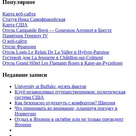
Популярное
Карта веб-сайта
Статуя Ника Самофракийская
Карта США
Отель Campanile Brest — Gouesnou Aeroport в Бресте
Памятник Генриху IV
О веб-сайте
Отели Франции
Отель Logis Le Relais De La Vallee в Hyèvre-Paroisse
Гостевой дом La Jeusserie в Châtillon-sur-Colmont
Отель Grand Hôtel Les Flamants Roses в Кане-ан-Русийоне
Недавние записи
University at Buffalo: десять фактов
Клуб независимых путешественников: политическая
система США
Как безопасно отдохнуть с комфортом? Швеция
Что принимать во внимание, планируя поездку в
Норвегию
Отдых в Японии в октябре или не только президент
Японии