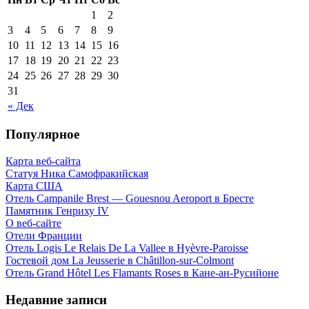
1
2
3
4
5
6
7
8
9
10
11
12
13
14
15
16
17
18
19
20
21
22
23
24
25
26
27
28
29
30
31
« Дек
Популярное
Карта веб-сайта
Статуя Ника Самофракийская
Карта США
Отель Campanile Brest — Gouesnou Aeroport в Бресте
Памятник Генриху IV
О веб-сайте
Отели Франции
Отель Logis Le Relais De La Vallee в Hyèvre-Paroisse
Гостевой дом La Jeusserie в Châtillon-sur-Colmont
Отель Grand Hôtel Les Flamants Roses в Кане-ан-Русийоне
Недавние записи