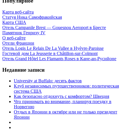
Популярное
Карта веб-сайта
Статуя Ника Самофракийская
Карта США
Отель Campanile Brest — Gouesnou Aeroport в Бресте
Памятник Генриху IV
О веб-сайте
Отели Франции
Отель Logis Le Relais De La Vallee в Hyèvre-Paroisse
Гостевой дом La Jeusserie в Châtillon-sur-Colmont
Отель Grand Hôtel Les Flamants Roses в Кане-ан-Русийоне
Недавние записи
University at Buffalo: десять фактов
Клуб независимых путешественников: политическая
система США
Как безопасно отдохнуть с комфортом? Швеция
Что принимать во внимание, планируя поездку в
Норвегию
Отдых в Японии в октябре или не только президент
Японии