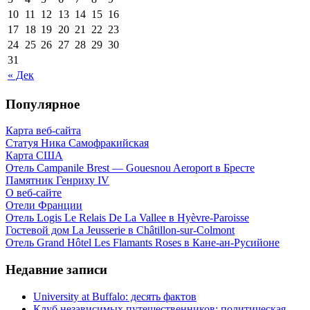
10
11
12
13
14
15
16
17
18
19
20
21
22
23
24
25
26
27
28
29
30
31
« Дек
Популярное
Карта веб-сайта
Статуя Ника Самофракийская
Карта США
Отель Campanile Brest — Gouesnou Aeroport в Бресте
Памятник Генриху IV
О веб-сайте
Отели Франции
Отель Logis Le Relais De La Vallee в Hyèvre-Paroisse
Гостевой дом La Jeusserie в Châtillon-sur-Colmont
Отель Grand Hôtel Les Flamants Roses в Кане-ан-Русийоне
Недавние записи
University at Buffalo: десять фактов
Клуб независимых путешественников: политическая