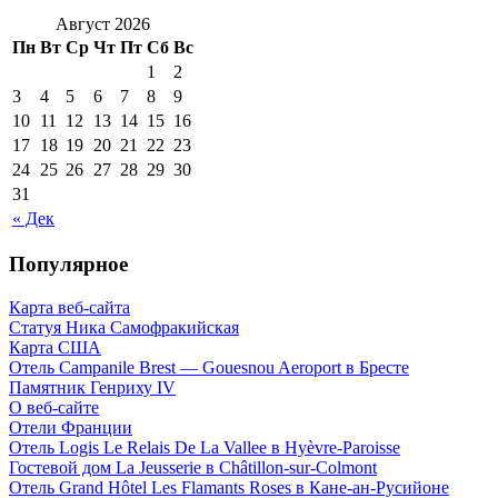
Август 2026
Пн
Вт
Ср
Чт
Пт
Сб
Вс
1
2
3
4
5
6
7
8
9
10
11
12
13
14
15
16
17
18
19
20
21
22
23
24
25
26
27
28
29
30
31
« Дек
Популярное
Карта веб-сайта
Статуя Ника Самофракийская
Карта США
Отель Campanile Brest — Gouesnou Aeroport в Бресте
Памятник Генриху IV
О веб-сайте
Отели Франции
Отель Logis Le Relais De La Vallee в Hyèvre-Paroisse
Гостевой дом La Jeusserie в Châtillon-sur-Colmont
Отель Grand Hôtel Les Flamants Roses в Кане-ан-Русийоне