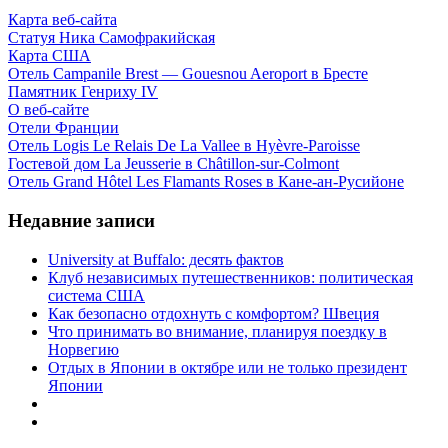
Карта веб-сайта
Статуя Ника Самофракийская
Карта США
Отель Campanile Brest — Gouesnou Aeroport в Бресте
Памятник Генриху IV
О веб-сайте
Отели Франции
Отель Logis Le Relais De La Vallee в Hyèvre-Paroisse
Гостевой дом La Jeusserie в Châtillon-sur-Colmont
Отель Grand Hôtel Les Flamants Roses в Кане-ан-Русийоне
Недавние записи
University at Buffalo: десять фактов
Клуб независимых путешественников: политическая
система США
Как безопасно отдохнуть с комфортом? Швеция
Что принимать во внимание, планируя поездку в
Норвегию
Отдых в Японии в октябре или не только президент
Японии