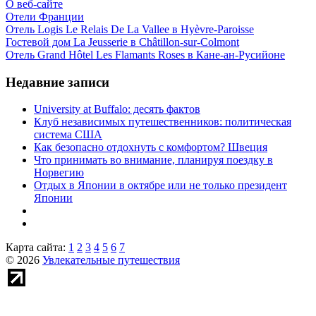
О веб-сайте
Отели Франции
Отель Logis Le Relais De La Vallee в Hyèvre-Paroisse
Гостевой дом La Jeusserie в Châtillon-sur-Colmont
Отель Grand Hôtel Les Flamants Roses в Кане-ан-Русийоне
Недавние записи
University at Buffalo: десять фактов
Клуб независимых путешественников: политическая
система США
Как безопасно отдохнуть с комфортом? Швеция
Что принимать во внимание, планируя поездку в
Норвегию
Отдых в Японии в октябре или не только президент
Японии
Карта сайта:
1
2
3
4
5
6
7
© 2026
Увлекательные путешествия