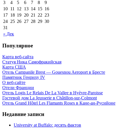
3
4
5
6
7
8
9
10
11
12
13
14
15
16
17
18
19
20
21
22
23
24
25
26
27
28
29
30
31
« Дек
Популярное
Карта веб-сайта
Статуя Ника Самофракийская
Карта США
Отель Campanile Brest — Gouesnou Aeroport в Бресте
Памятник Генриху IV
О веб-сайте
Отели Франции
Отель Logis Le Relais De La Vallee в Hyèvre-Paroisse
Гостевой дом La Jeusserie в Châtillon-sur-Colmont
Отель Grand Hôtel Les Flamants Roses в Кане-ан-Русийоне
Недавние записи
University at Buffalo: десять фактов