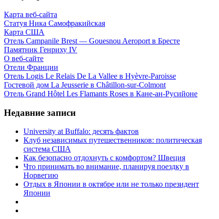
Карта веб-сайта
Статуя Ника Самофракийская
Карта США
Отель Campanile Brest — Gouesnou Aeroport в Бресте
Памятник Генриху IV
О веб-сайте
Отели Франции
Отель Logis Le Relais De La Vallee в Hyèvre-Paroisse
Гостевой дом La Jeusserie в Châtillon-sur-Colmont
Отель Grand Hôtel Les Flamants Roses в Кане-ан-Русийоне
Недавние записи
University at Buffalo: десять фактов
Клуб независимых путешественников: политическая
система США
Как безопасно отдохнуть с комфортом? Швеция
Что принимать во внимание, планируя поездку в
Норвегию
Отдых в Японии в октябре или не только президент
Японии