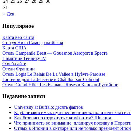
24
25
26
27
28
29
30
31
« Дек
Популярное
Карта веб-сайта
Статуя Ника Самофракийская
Карта США
Отель Campanile Brest — Gouesnou Aeroport в Бресте
Памятник Генриху IV
О веб-сайте
Отели Франции
Отель Logis Le Relais De La Vallee в Hyèvre-Paroisse
Гостевой дом La Jeusserie в Châtillon-sur-Colmont
Отель Grand Hôtel Les Flamants Roses в Кане-ан-Русийоне
Недавние записи
University at Buffalo: десять фактов
Клуб независимых путешественников: политическая си
Как безопасно отдохнуть с комфортом? Швеция
Что принимать во внимание, планируя поездку в Норвег
Отдых в Японии в октябре или не только президент Япо