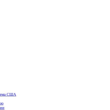
стема США
ию
нии