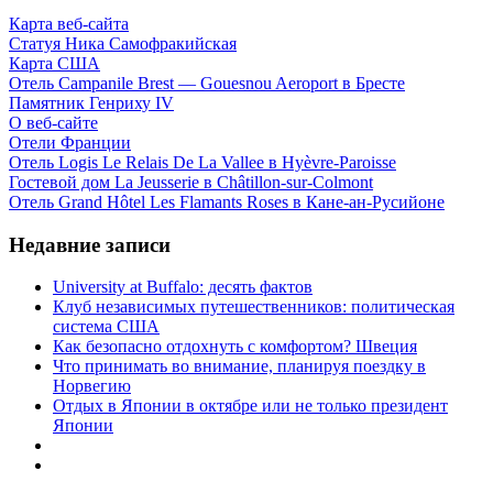
Карта веб-сайта
Статуя Ника Самофракийская
Карта США
Отель Campanile Brest — Gouesnou Aeroport в Бресте
Памятник Генриху IV
О веб-сайте
Отели Франции
Отель Logis Le Relais De La Vallee в Hyèvre-Paroisse
Гостевой дом La Jeusserie в Châtillon-sur-Colmont
Отель Grand Hôtel Les Flamants Roses в Кане-ан-Русийоне
Недавние записи
University at Buffalo: десять фактов
Клуб независимых путешественников: политическая
система США
Как безопасно отдохнуть с комфортом? Швеция
Что принимать во внимание, планируя поездку в
Норвегию
Отдых в Японии в октябре или не только президент
Японии