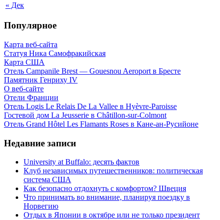
« Дек
Популярное
Карта веб-сайта
Статуя Ника Самофракийская
Карта США
Отель Campanile Brest — Gouesnou Aeroport в Бресте
Памятник Генриху IV
О веб-сайте
Отели Франции
Отель Logis Le Relais De La Vallee в Hyèvre-Paroisse
Гостевой дом La Jeusserie в Châtillon-sur-Colmont
Отель Grand Hôtel Les Flamants Roses в Кане-ан-Русийоне
Недавние записи
University at Buffalo: десять фактов
Клуб независимых путешественников: политическая
система США
Как безопасно отдохнуть с комфортом? Швеция
Что принимать во внимание, планируя поездку в
Норвегию
Отдых в Японии в октябре или не только президент