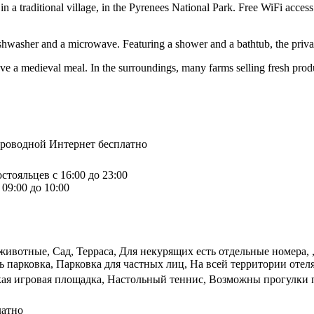
n a traditional village, in the Pyrenees National Park. Free WiFi access 
ishwasher and a microwave. Featuring a shower and a bathtub, the priva
ave a medieval meal. In the surroundings, many farms selling fresh pro
спроводной Интернет бесплатно
стояльцев с 16:00 до 23:00
09:00 до 10:00
ивотные, Сад, Терраса, Для некурящих есть отдельные номера, 
ь парковка, Парковка для частных лиц, На всей территории отеля
кая игровая площадка, Настольный теннис, Возможны прогулки п
латно