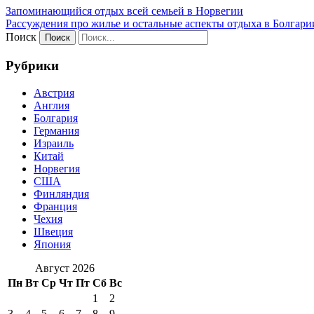
Запоминающийся отдых всей семьей в Норвегии
Рассуждения про жилье и остальные аспекты отдыха в Болгари
Поиск
Рубрики
Австрия
Англия
Болгария
Германия
Израиль
Китай
Норвегия
США
Финляндия
Франция
Чехия
Швеция
Япония
Август 2026
Пн
Вт
Ср
Чт
Пт
Сб
Вс
1
2
3
4
5
6
7
8
9