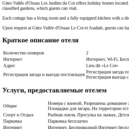
Gites Vallée d'Ossau Les Jardins du Cot offers holiday homes located i
classified gardens, which guests can visit.
Each cottage has a living room and a fully equipped kitchen with a d
Upon request at Gites Vallée d'Ossau Le Cot et Asaliah, guests can h
Краткое описание отеля
Количество номеров
2
Интернет
Интернет, Wi-Fi, Бе
Адрес
Lieu dit «Le Cot»
Регистрация заезда по
Регистрация заезда и выезда постояльцев
Регистрация выезда с 
Услуги, предоставляемые отелем
Номера с ванной, Разрешены домашние ж
Общие
Площадки для загара, На территории ест
Спорт и Отдых
Рыбная ловля, Прогулка на лыжах, Детс
Парковка
Парковка бесплатно
Интернет
Интернет, Беспроводной Интернет бесп