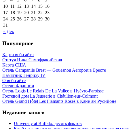
10
11
12
13
14
15
16
17
18
19
20
21
22
23
24
25
26
27
28
29
30
31
« Дек
Популярное
Карта веб-сайта
Статуя Ника Самофракийская
Карта США
Отель Campanile Brest — Gouesnou Aeroport в Бресте
Памятник Генриху IV
О веб-сайте
Отели Франции
Отель Logis Le Relais De La Vallee в Hyèvre-Paroisse
Гостевой дом La Jeusserie в Châtillon-sur-Colmont
Отель Grand Hôtel Les Flamants Roses в Кане-ан-Русийоне
Недавние записи
University at Buffalo: десять фактов
Клуб независимых путешественников: политическая си