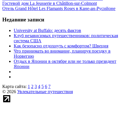
Гостевой дом La Jeusserie в Châtillon-sur-Colmont
Отель Grand Hôtel Les Flamants Roses в Кане-ан-Русийоне
Недавние записи
University at Buffalo: десять фактов
Клуб независимых путешественников: политическая
система США
Как безопасно отдохнуть с комфортом? Швеция
Что принимать во внимание, планируя поездку в
Норвегию
Отдых в Японии в октябре или не только президент
Японии
Карта сайта:
1
2
3
4
5
6
7
© 2026
Увлекательные путешествия