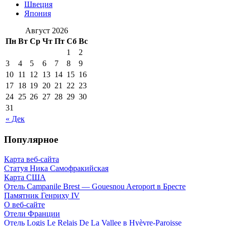
Швеция
Япония
Август 2026
Пн
Вт
Ср
Чт
Пт
Сб
Вс
1
2
3
4
5
6
7
8
9
10
11
12
13
14
15
16
17
18
19
20
21
22
23
24
25
26
27
28
29
30
31
« Дек
Популярное
Карта веб-сайта
Статуя Ника Самофракийская
Карта США
Отель Campanile Brest — Gouesnou Aeroport в Бресте
Памятник Генриху IV
О веб-сайте
Отели Франции
Отель Logis Le Relais De La Vallee в Hyèvre-Paroisse