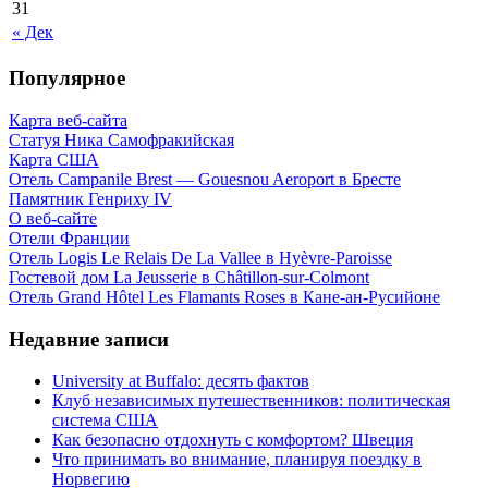
31
« Дек
Популярное
Карта веб-сайта
Статуя Ника Самофракийская
Карта США
Отель Campanile Brest — Gouesnou Aeroport в Бресте
Памятник Генриху IV
О веб-сайте
Отели Франции
Отель Logis Le Relais De La Vallee в Hyèvre-Paroisse
Гостевой дом La Jeusserie в Châtillon-sur-Colmont
Отель Grand Hôtel Les Flamants Roses в Кане-ан-Русийоне
Недавние записи
University at Buffalo: десять фактов
Клуб независимых путешественников: политическая
система США
Как безопасно отдохнуть с комфортом? Швеция
Что принимать во внимание, планируя поездку в
Норвегию